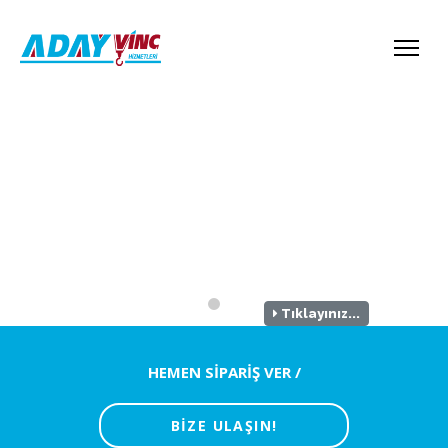
Bakımlı, güvenilir
araçlarımız ile
yanınızdayız
Vinç Kiralamada Rakipsiz Hizmet
Tıklayınız...
HEMEN SİPARİŞ VER /
BİZE ULAŞIN!